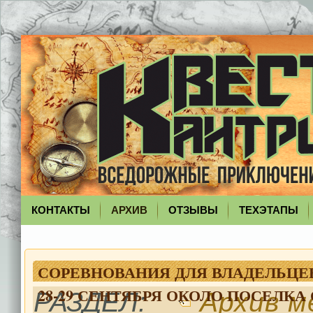
КОНТАКТЫ
АРХИВ
ОТЗЫВЫ
ТЕХЭТАПЫ
СОРЕВНОВАНИЯ ДЛЯ ВЛАДЕЛЬЦЕ
28-29 СЕНТЯБРЯ ОКОЛО ПОСЕЛКА 
РАЗДЕЛ:
Архив м