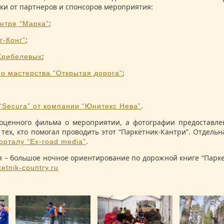
рки от партнеров и спонсоров мероприятия:
;
нтре “Марка”
;
г-Конг”
;
Крибелевых
;
о мастерства “Открытая дорога”
.
“Secura” от компании “Юнитекс Нева”
оценного фильма о мероприятии, а фотографии предоставл
 тех, кто помогал проводить этот “Паркетник-Кантри”. Отдел
.
орталу “Ex-road media”
– большое ночное ориентирование по дорожной книге “Паркет
tnik-country.ru