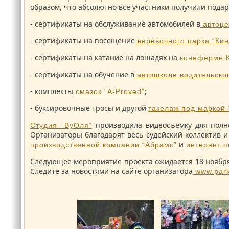
образом, что абсолютно все участники получили пода
- сертификаты на обслуживание автомобилей в
автоце
- сертификаты на посещение
веревочного парка “Кин
- сертификаты на катание на лошадях на
конеферме 
- сертификаты на обучение в
автошколе водительског
- комплекты
;
смазок “A-Proved”
- буксировочные тросы и другой
такелаж под маркой 
производила видеосъемку для полн
Студия “ВуОля”
Организаторы благодарят весь судейский коллектив и
и
производственной компании “Абрамс”
интернет п
Следующее мероприятие проекта ожидается 18 ноября 
Следите за новостями на сайте организатора
www.parke