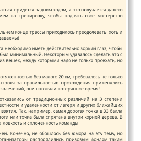
аться придется задним ходом, а это получается далеко
ем на тренировку, чтобы поднять свое мастерство
дальнем конце трассы приходилось преодолевать, хоть и
едаваемы!
та необходимо иметь действительно зоркий глаз, чтобы
р был минимальный. Некоторым удавалось сделать это с
из вешек, между которыми надо не только проехать, но
тяженностью без малого 20 км, требовалось не только
контроля за правильностью прохождения применялись
азвлечений, они нагоняли потерянное время!
 отказались от традиционных различий на 3 степени
естности и удаленности от лагеря и других ближайших
взятия. Так, например, самая дорогая точка в 33 балла
апоги или точка была спрятана внутри корней дерева. В
а ловкость и сплоченность команды!
ней. Конечно, не обошлось без юмора на эту тему, но
 организаторы распорядились призовым фондом таким