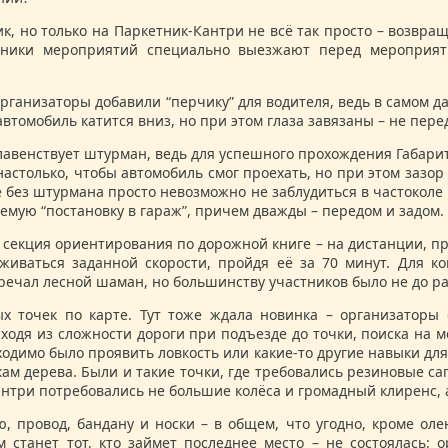
 но только на Паркетник-Кантри не всё так просто – возвращ
тники мероприятий специально выезжают перед мероприяти
з организаторы добавили “перчику” для водителя, ведь в самом 
 автомобиль катится вниз, но при этом глаза завязаны – не пер
 главенствует штурман, ведь для успешного прохождения Габари
настолько, чтобы автомобиль смог проехать, но при этом зазо
е без штурмана просто невозможно не заблудиться в частоколе 
емую “постановку в гараж”, причем дважды – передом и задом.
секция ориентирования по дорожной книге – на дистанции, про
живаться заданной скорости, пройдя её за 70 минут. Для 
тречал лесной шаман, но большинству участников было не до р
х точек по карте. Тут тоже ждала новинка – организаторы
ходя из сложности дороги при подъезде до точки, поиска на м
бходимо было проявить ловкость или какие-то другие навыки для 
кам дерева. Были и такие точки, где требовались резиновые с
нтри потребовались не большие колёса и громадный клиренс, 
 провод, бандану и носки – в общем, что угодно, кроме оле
м станет тот, кто займет последнее место – не состоялась: