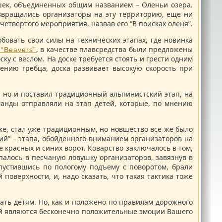
 объединенных общим названием – Оленьи озера.
озвращались организаторы на эту территорию, еще ни
четвертого мероприятия, назвав его “В поисках оленя”.
бовать свои силы на технических этапах, где новинка
, в качестве плавсредства были предложены
“Beavers”
у с веслом. На доске требуется стоять и грести одним
жению гребца, доска развивает высокую скорость при
, но и поставил традиционный альпинистский этап, на
анды отправляли на этап детей, которые, по мнению
ке, стал уже традиционным, но новшество все же было
й” – этапа, обойденного вниманием организаторов на
красных и синих ворот. Коварство заключалось в том,
опалось в песчаную ловушку организаторов, завязнув в
пустившись по пологому подъему с поворотом, брали
 поверхности, и, надо сказать, что такая тактика тоже
ать детям. Но, как и положено по правилам дорожного
адой являются бесконечно положительные эмоции Вашего