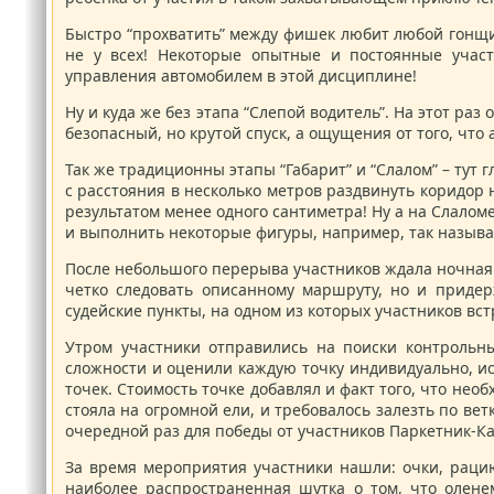
Быстро “прохватить” между фишек любит любой гонщик,
не у всех! Некоторые опытные и постоянные учас
управления автомобилем в этой дисциплине!
Ну и куда же без этапа “Слепой водитель”. На этот ра
безопасный, но крутой спуск, а ощущения от того, что
Так же традиционны этапы “Габарит” и “Слалом” – тут
с расстояния в несколько метров раздвинуть коридор 
результатом менее одного сантиметра! Ну а на Слалом
и выполнить некоторые фигуры, например, так называ
После небольшого перерыва участников ждала ночная 
четко следовать описанному маршруту, но и придер
судейские пункты, на одном из которых участников вс
Утром участники отправились на поиски контрольны
сложности и оценили каждую точку индивидуально, ис
точек. Стоимость точке добавлял и факт того, что нео
стояла на огромной ели, и требовалось залезть по вет
очередной раз для победы от участников Паркетник-Ка
За время мероприятия участники нашли: очки, рацию,
наиболее распространенная шутка о том, что олене