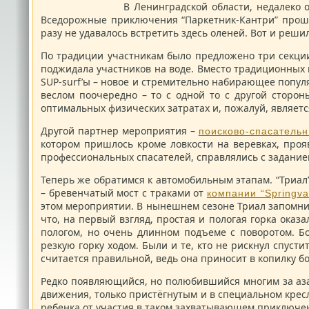
В Ленинградской области, недалеко от поселка
Вседорожные приключения “Паркетник-Кантри” прошли
разу не удавалось встретить здесь оленей. Вот и реши
По традиции участникам было предложено три секции,
поджидала участников на воде. Вместо традиционных
SUP-surf’ы – новое и стремительно набирающее популя
веслом поочередно – то с одной то с другой сторон
оптимальных физических затратах и, пожалуй, являет
Другой партнер мероприятия –
поисково-спасательн
котором пришлось кроме ловкости на веревках, про
профессиональных спасателей, справлялись с задание
Теперь же обратимся к автомобильным этапам. “Триал
– бревенчатый мост с траками от
компании “Springva
этом мероприятии. В нынешнем сезоне Триал запомнил
что, на первый взгляд, простая и пологая горка оказ
пологом, но очень длинном подъеме с поворотом. Б
резкую горку ходом. Были и те, кто не рискнул спусти
считается правильной, ведь она приносит в копилку б
Редко появляющийся, но полюбившийся многим за азар
движения, только пристёгнутым и в специальном кресл
ребенка от участия в таком захватывающем приключе