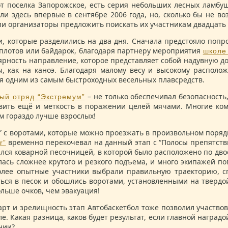
 Запорожское, есть серия небольших лесных ламбушек,
 здесь впервые в сентябре 2006 года, но, сколько бы не в
ли организаторы предложить поискать их участникам двадцать 
 которые разделились на два дня. Сначала предстояло попро
 плотов или байдарок, благодаря партнеру мероприятия
школе 
рность направление, которое представляет собой надувную доск
ы, как на каноэ. Благодаря малому весу и высокому располо
ся одним из самым быстроходных весельных плавсредств.
– не только обеспечивал безопасность
ый отряд “Экстремум”
явить ещё и меткость в поражении целей мячами. Многие ком
м гораздо лучше взрослых!
” с воротами, которые можно проезжать в произвольном поряд
временно перекочевал на данный этап с “Полосы препятстви
r”
ся коварной песочницей, в которой было расположено по двое 
алась сложнее крутого и резкого подъема, и много экипажей п
олее опытные участники выбрали правильную траекторию, с
ться в песок и обошлись воротами, установленными на твердой
ольше очков, чем эвакуация!
т и зрелищность этап Автобаскетбол тоже позволил участвов
е. Какая разница, каков будет результат, если главной нагр
нии?