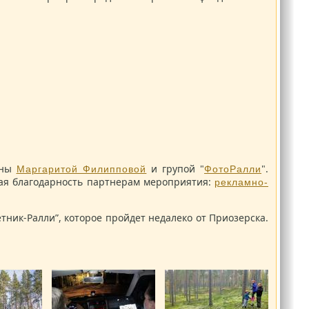
ены
и групой "
".
Маргаритой Филипповой
ФотоРалли
ьная благодарность партнерам мероприятия:
рекламно-
ник-Ралли”, которое пройдет недалеко от Приозерска.