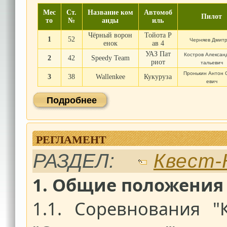
Мес
Ст.
Название ком
Автомоб
Пилот
то
№
анды
иль
Чёрный ворон
Тойота Р
1
52
Черняев Дмит
енок
ав 4
УАЗ Пат
Костров Алексан
2
42
Speedy Team
риот
тальевич
Пронькин Антон 
3
38
Wallenkee
Кукуруза
евич
Подробнее
РЕГЛАМЕНТ
РАЗДЕЛ:
Квест-
1.
Общие положения
1.1.
Соревнования "К